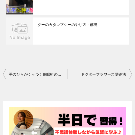
グーのカタレプシーのやり方・解説
投
手のひらがくっつく催眠術のやり方
ドクターフラワーズ誘導法
稿
ナ
ビ
ゲ
ー
シ