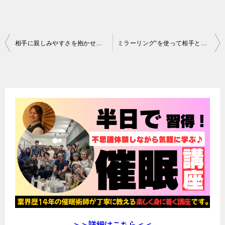
投
相手に親しみやすさを抱かせる「バックトラック」の具体的方法
ミラーリング“を使って相手と自然に仲良くなる方法
稿
ナ
ビ
ゲ
ー
シ
ョ
ン
＞＞詳細はこちら＜＜