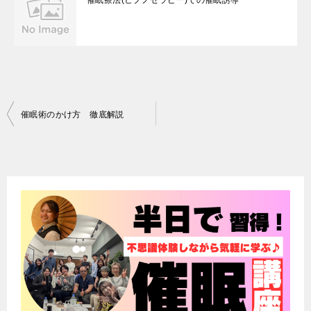
催眠療法(ヒプノセラピー)での催眠誘導
投
催眠術のかけ方 徹底解説
稿
ナ
ビ
ゲ
ー
シ
ョ
ン