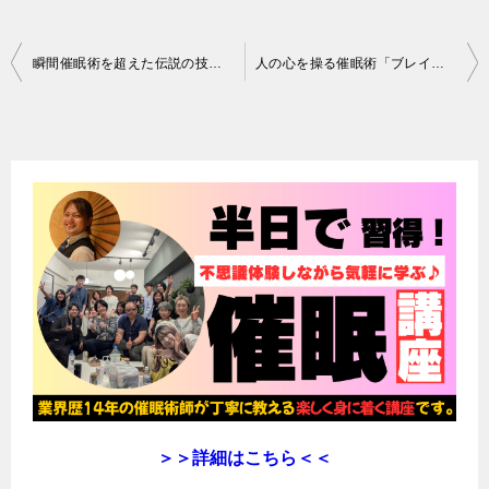
投
瞬間催眠術を超えた伝説の技法が習得できる！「催眠術の極め方」レビュー
人の心を操る催眠術「ブレイン・ハック」レビュー
稿
ナ
ビ
ゲ
ー
シ
ョ
ン
＞＞詳細はこちら＜＜