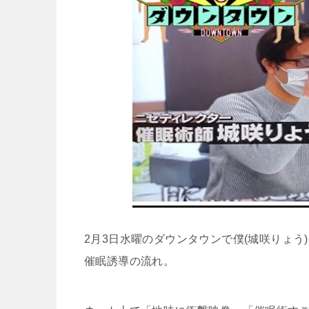
2
月
3
日水曜のダウンタウンで僕
(
城咲りょう
)
催眠誘導の流れ。