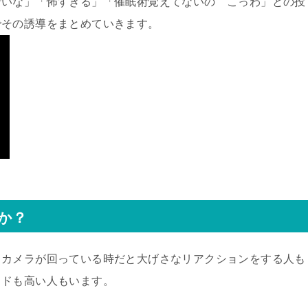
ごいな」「怖すぎる」「催眠術覚えてないの こっわ」との投
でその誘導をまとめていきます。
か？
、カメラが回っている時だと大げさなリアクションをする人も
イドも高い人もいます。