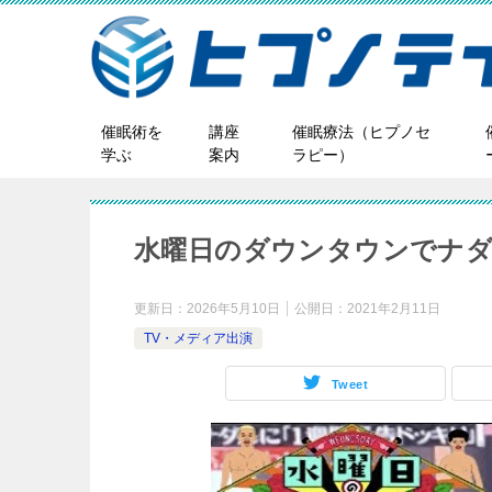
催眠術を
講座
催眠療法（ヒプノセ
学ぶ
案内
ラピー）
水曜日のダウンタウンでナダ
更新日：
2026年5月10日
公開日：
2021年2月11日
TV・メディア出演
Tweet